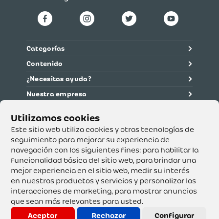
Categorías
Contenido
¿Necesitas ayuda?
Nuestra empresa
Información legal
Ética y cumplimiento
Este sitio web utiliza cookies y otras tecnologías de
seguimiento para mejorar su experiencia de
navegación con los siguientes fines:
para habilitar la
Supertiendas y Drogería Olímpica S.A. - Nit 890.107.487 -
Dirección de notificación: Calle 53 No. 46-192 local 3-01
funcionalidad básica del sitio web
,
para brindar una
Teléfono: 3232540999 - Correo:
mejor experiencia en el sitio web
,
medir su interés
servicioalcliente@olimpica.com.co
en nuestros productos y servicios y personalizar las
interacciones de marketing
,
para mostrar anuncios
que sean más relevantes para usted
.
Copyright o Actualización 2023 OLÍMPICA S.A. Derechos
Reservados.
Aceptar
Rechazar
Configurar