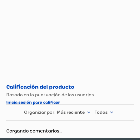
Propiedad
Especificación
Peso (Kg)
1
Modelo
72190
País de Origen.
China
Nombre del
Fabricante y /o
More Products S.A.S.
Importador
3 meses por defectos de
Garantía
fabricación
Más reciente
Todos
Material
PVC
Cargando comentarios…
Rango de Edad
3 a 5 años