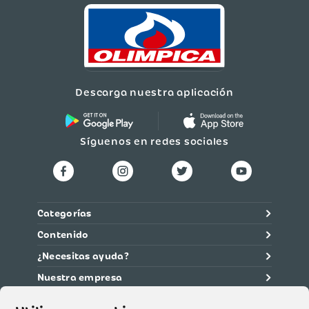
Referencia:
7219001BLK
Materiales:PVC, Metal
Número
SIC:800078108
Importador,
Descarga nuestra aplicación
Fabricante o
Detalles
Comercializador:More
Products S.A
NIT:800078108-4
País de Origen:China
Síguenos en redes sociales
Garantía:3 meses por
defectos de
fabricación
Categorías
Contenido
¿Necesitas ayuda?
Nuestra empresa
Información legal