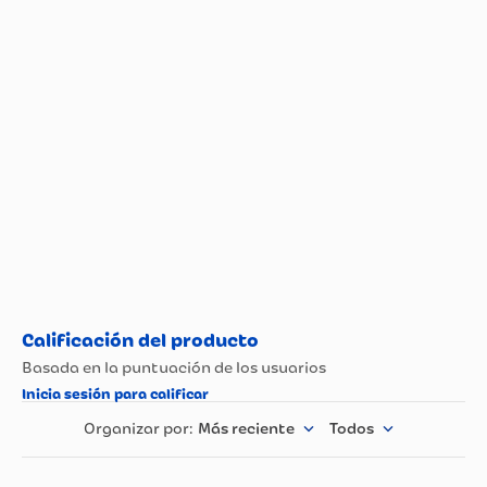
Propiedad
Especificación
Marca
Giro
Peso (Kg)
0.4 (KG)
Color
Gris
Modelo
Radix Mips
País de Origen.
Estados Unidos
Nombre del
Fabricante y /o
Giro
Importador
Más reciente
Todos
Garantía
12 meses