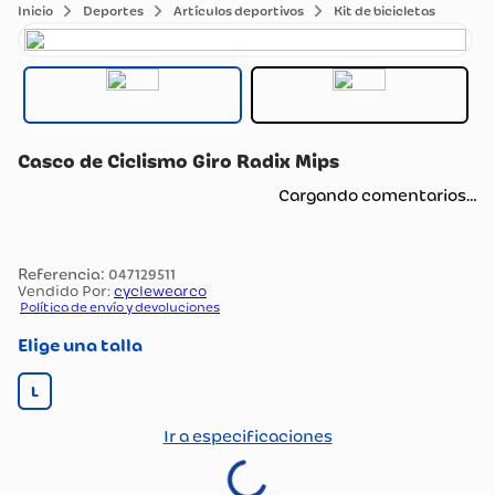
Deportes
Artículos deportivos
Kit de bicicletas
Casco de Ciclismo Giro Radix Mips
Cargando comentarios…
:
047129511
Vendido Por:
cyclewearco
Política de envío y devoluciones
talla
L
Ir a especificaciones