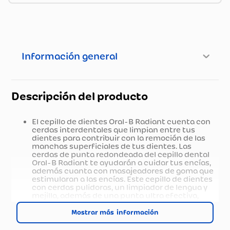
Información general
Descripción del producto
El cepillo de dientes Oral-B Radiant cuenta con
cerdas interdentales que limpian entre tus
dientes para contribuir con la remoción de las
manchas superficiales de tus dientes. Las
cerdas de punta redondeada del cepillo dental
Oral-B Radiant te ayudarán a cuidar tus encías,
además cuanta con masajeadores de goma que
estimularan a las encías. Este cepillo de dientes
con cerdas pulidoras, un limpiador de lengua y
mejilla, además de una punta ultra efectiva,
limpiará áreas de difícil alcance. Protege la salud
de tus encías usando el cepillo de dientes Oral-B
Mostrar más
Radiant en tu rutina de cepillado Oral-B.