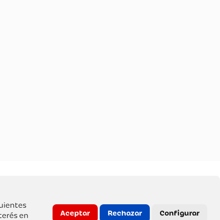
guientes
Aceptar
Rechazar
Configurar
terés en