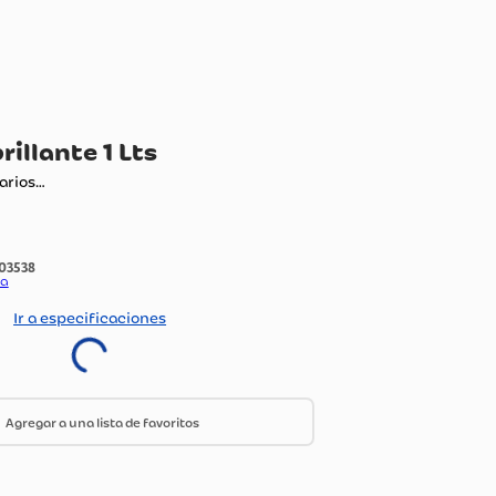
ra Autobrillante 1 Lts
ando comentarios…
:
1503538
do Por:
Olimpica
Ir a especificaciones