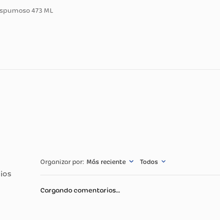
ducto
piador Espumoso 473 ML