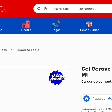
Encuentra todo lo que necesitas
tu
Método de envío
os
Electro
Hogar
Tienda Junior
cosmeticos
Limpieza Facial
Ge
Ml
Carg