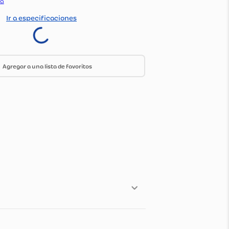
:
2245040
do Por:
Olimpica
Ir a especificaciones