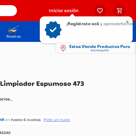
Iniciar sesión
¡Regístrate acá
y aprovecha todo
Recetas
Solicita tu Tarjeta
Puntos Olímpica
Estas Viendo Productos Para
barranquilla
l Cerave Limpiador Espumoso 473
ando comentarios…