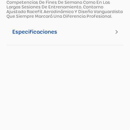
Competencias De Fines De Semana Como En Las
Largas Sesiones De Entrenamiento. Contorno
Ajustado Racefit Aerodinámico Y Diseño Vanguardista
Que Siempre Marcará Una Diferencia Profesional.
Especificaciones
Especificaciones técnicas
Propiedad
Especificación
Dimensiones
20 x 25 x 1 (cm)
Marca
SUAREZ
Peso (Kg)
0.3 (KG)
Modelo
BARRIER