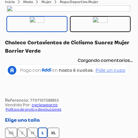
Moda
Mujer
Ropa Deportiva Mujer
Chaleco Cortavientos de Ciclismo Suarez Mujer
Barrier Verde
Cargando comentarios…
:
7707107588853
Vendido Por:
cyclewearco
Política de envío y devoluciones
talla
XS
S
M
L
XL