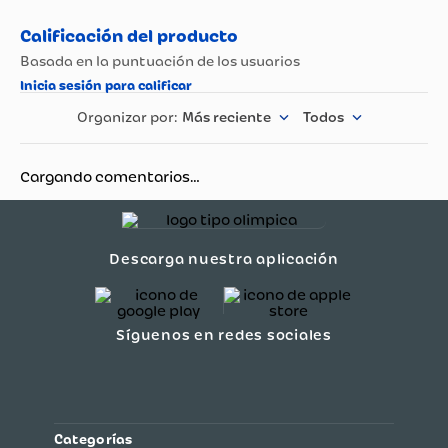
País de Origen.
Colombia
Garantía
12 meses
Más reciente
Todos
Material
Poliéster
Cargando comentarios…
Género
Mujer
Descarga nuestra aplicación
Síguenos en redes sociales
Categorías