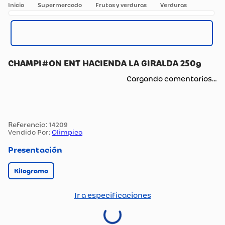
Supermercado
Frutas y verduras
Verduras
CHAMPI#ON ENT HACIENDA LA GIRALDA 250g
Cargando comentarios…
:
14209
Vendido Por:
Olimpica
Presentación
Kilogramo
Ir a especificaciones