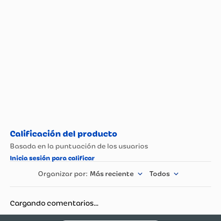
Propiedad
Especificación
Peso (Kg)
0.014
País de Origen.
Colombia
Nombre del
Fabricante y /o
Tecnoquimicas
Importador
Tipo
Cintas
Peligro De Asfixia ¿
Contiene Piezas
Recomendaciones
Pequeñas. No
Conviene Para Niños
Más reciente
Todos
Menores De Tres Años.
Cargando comentarios…