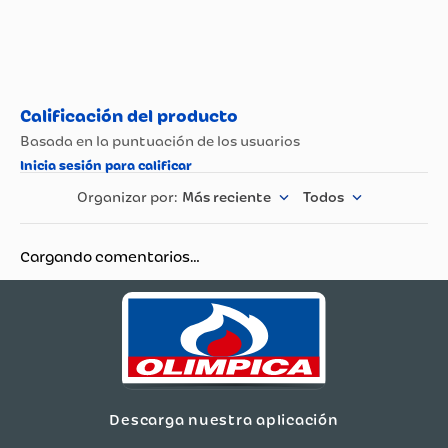
No planchar, Evitar la
exposición
Cuidados
prolongada al sol para
no descolorizar los
tejidos.
Por Separado, Con
agua Fria en ciclo
delicado, No Usar
Recomendaciones
Cloro, No exprimir,
Más reciente
Todos
Secar de forma
horizontal.
Cargando comentarios…
Marca
My Home Store
Garantía
30 Días
Descarga nuestra aplicación