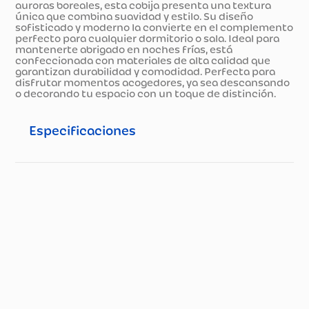
auroras boreales, esta cobija presenta una textura
única que combina suavidad y estilo. Su diseño
sofisticado y moderno la convierte en el complemento
perfecto para cualquier dormitorio o sala. Ideal para
mantenerte abrigado en noches frías, está
confeccionada con materiales de alta calidad que
garantizan durabilidad y comodidad. Perfecta para
disfrutar momentos acogedores, ya sea descansando
o decorando tu espacio con un toque de distinción.
Especificaciones
Especificaciones técnicas
Propiedad
Especificación
Incluye fundas de
acuerdo con tamaño
Incluye
de elección y 1 cojín
cuadrado con relleno
45x45