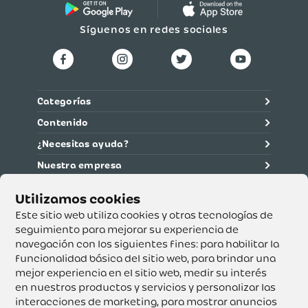
Síguenos en redes sociales
Categorías
Contenido
¿Necesitas ayuda?
Nuestra empresa
Información legal
Ética y cumplimiento
Este sitio web utiliza cookies y otras tecnologías de
seguimiento para mejorar su experiencia de
navegación con los siguientes fines:
para habilitar la
Supertiendas y Drogería Olímpica S.A. - Nit 890.107.487 -
Dirección de notificación: Calle 53 No. 46-192 local 3-01
funcionalidad básica del sitio web
,
para brindar una
Teléfono: 3232540999 - Correo:
mejor experiencia en el sitio web
,
medir su interés
servicioalcliente@olimpica.com.co
en nuestros productos y servicios y personalizar las
interacciones de marketing
,
para mostrar anuncios