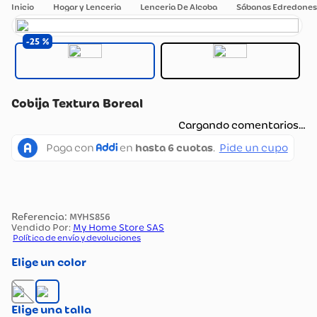
Hogar y Lenceria
Lenceria De Alcoba
Sábanas Edredones 
25
Cobija Textura Boreal
Cargando comentarios…
:
MYHS856
Vendido Por:
My Home Store SAS
Política de envío y devoluciones
color
talla