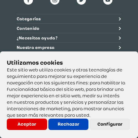
Categorías
Contenido
¿Necesitas ayuda?
Nuestra empresa
Información legal
Ética y cumplimiento
Este sitio web utiliza cookies y otras tecnologías de
seguimiento para mejorar su experiencia de
navegación con los siguientes fines:
para habilitar la
Supertiendas y Drogería Olímpica S.A. - Nit 890.107.487 -
Dirección de notificación: Calle 53 No. 46-192 local 3-01
funcionalidad básica del sitio web
,
para brindar una
Teléfono: 3232540999 - Correo:
mejor experiencia en el sitio web
,
medir su interés
servicioalcliente@olimpica.com.co
en nuestros productos y servicios y personalizar las
interacciones de marketing
,
para mostrar anuncios
que sean más relevantes para usted
.
Copyright o Actualización 2023 OLÍMPICA S.A. Derechos
Reservados.
Aceptar
Rechazar
Configurar