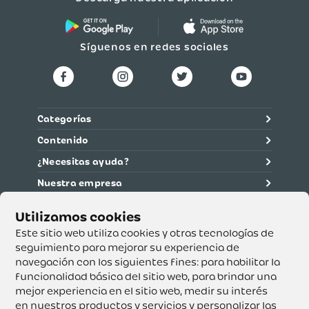
Síguenos en redes sociales
Categorías
Contenido
¿Necesitas ayuda?
Nuestra empresa
Información legal
Ética y cumplimiento
Este sitio web utiliza cookies y otras tecnologías de
seguimiento para mejorar su experiencia de
navegación con los siguientes fines:
para habilitar la
Supertiendas y Drogería Olímpica S.A. - Nit 890.107.487 -
Dirección de notificación: Calle 53 No. 46-192 local 3-01
funcionalidad básica del sitio web
,
para brindar una
Teléfono: 3232540999 - Correo:
mejor experiencia en el sitio web
,
medir su interés
servicioalcliente@olimpica.com.co
en nuestros productos y servicios y personalizar las