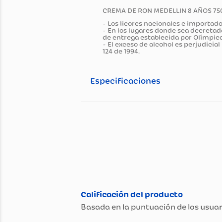
Información general
Descripción del pro
CREMA DE RON MEDELLIN 8 A
- Los licores nacionales e im
- En los lugares donde sea de
de entrega establecida por Ol
- El exceso de alcohol es per
124 de 1994.
Especificaciones
Especificaciones té
Propiedad