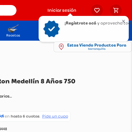
Iniciar sesión
¡Regístrate acá
y aprovecha todo
Recetas
Solicita tu Tarjeta
Puntos Olímpica
Estas Viendo Productos Para
barranquilla
ema de Ron Medellín 8 Años 750
ando comentarios…