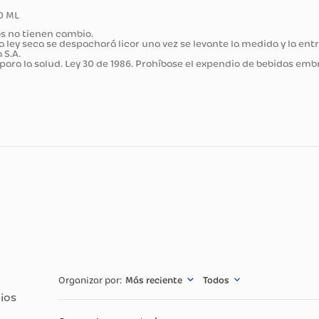
ducto
ÑOS 750 ML
portados no tienen cambio.
cretada ley seca se despachará licor una vez se levante la me
ímpica S.A.
judicial para la salud. Ley 30 de 1986. Prohíbase el expendio
cnicas
Especificació