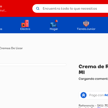
Encuentra todo lo que necesitas
tu
Método de envío
os
Electro
Hogar
Tienda Junior
s
Cremas De Licor
Cr
Ml
Carg