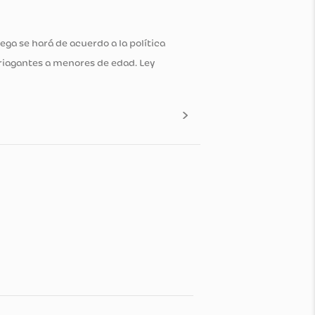
dida y la entrega se hará de acuerdo a la política
 de bebidas embriagantes a menores de edad. Ley
n