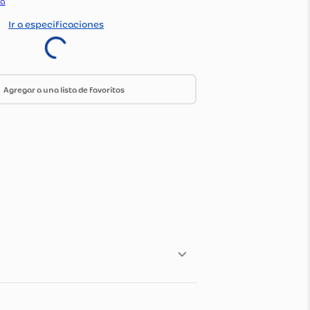
:
713448
do Por:
Olimpica
Ir a especificaciones