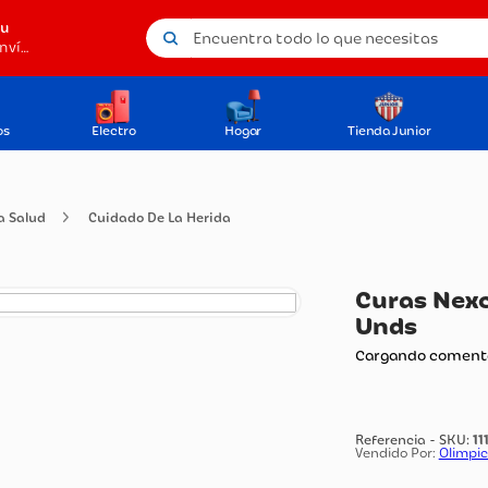
Encuentra todo lo que necesitas
tu
Método de envío
os
Electro
Hogar
Tienda Junior
do De La Salud
Cuidado De La Herida
Cu
Un
Carg