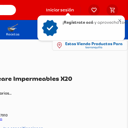
Iniciar sesión
¡Regístrate acá
y aprovecha todo
Recetas
Solicita tu Tarjeta
Puntos Olímpica
Estas Viendo Productos Para
barranquilla
ras Nexcare Impermeables X20
ds
ando comentarios…
:
1117910