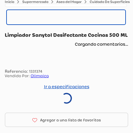
Supermercado
Aseo del Hogar
Cuidado De Superficies
Limpiador Sanytol Desifectante Cocinas 500 ML
Cargando comentarios…
:
1331374
Vendido Por:
Olimpica
Ir a especificaciones