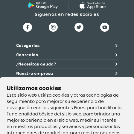
Síguenos en redes sociales
Categorías
Contenido
¿Necesitas ayuda?
Nuestra empresa
Información legal
Ética y cumplimiento
Este sitio web utiliza cookies y otras tecnologías de
seguimiento para mejorar su experiencia de
navegación con los siguientes fines:
para habilitar la
Supertiendas y Drogería Olímpica S.A. - Nit 890.107.487 -
Dirección de notificación: Calle 53 No. 46-192 local 3-01
funcionalidad básica del sitio web
,
para brindar una
Teléfono: 3232540999 - Correo:
mejor experiencia en el sitio web
,
medir su interés
servicioalcliente@olimpica.com.co
en nuestros productos y servicios y personalizar las
interacciones de marketing
,
para mostrar anuncios