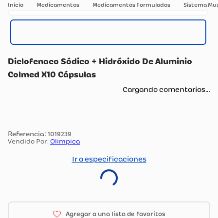
Medicamentos
Medicamentos Formulados
Sistema Mus
Diclofenaco Sódico + Hidróxido De Aluminio
Colmed X10 Cápsulas
Cargando comentarios…
:
1019239
Vendido Por:
Olimpica
Ir a especificaciones