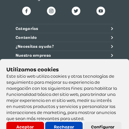
Categorías
Contenido
¿Necesitas ayuda?
Nuestra empresa
Información legal
Ética y cumplimiento
Este sitio web utiliza cookies y otras tecnologías de
seguimiento para mejorar su experiencia de
navegación con los siguientes fines:
para habilitar la
Supertiendas y Drogería Olímpica S.A. - Nit 890.107.487 -
Dirección de notificación: Calle 53 No. 46-192 local 3-01
funcionalidad básica del sitio web
,
para brindar una
Teléfono: 3232540999 - Correo:
mejor experiencia en el sitio web
,
medir su interés
servicioalcliente@olimpica.com.co
en nuestros productos y servicios y personalizar las
interacciones de marketing
,
para mostrar anuncios
que sean más relevantes para usted
.
Copyright o Actualización 2023 OLÍMPICA S.A. Derechos
Reservados.
Aceptar
Rechazar
Configurar