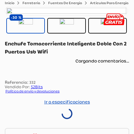
Ferreteria
Fuentes De Energia
Articulos Para Energia
30
Enchufe Tomacorriente Inteligente Doble Con 2
Puertos Usb Wifi
Cargando comentarios…
:
332
Vendido Por:
52Bits
Política de envío y devoluciones
Ir a especificaciones