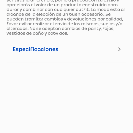
sentirás la diferencia, ponlo a prueba con tu estilo y
apreciarás el valor de un producto construido para
durar y combinar con cualquier outfit. La moda está al
alcance de la elección de un buen accesorio, .Se
pueden tramitar cambios y devoluciones por calidad,
favor evitar realizar el envío de los mismos, sucios y/o
alterados. No se aceptan cambios de panty, fajas,
vestidos de baño y baby doll.
Especificaciones
Especificaciones técnicas
Propiedad
Especificación
Nuestros productos
tienen una garantía
de cuarenta (40) días
contados a partir de la
facturación de esto,
en todo caso la
garantía será de
cuarenta (40) días