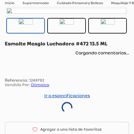
Supermercado
Cuidado Personal y Belleza
Maquillaje Y B
Esmalte Masglo Luchadora #472 13.5 ML
Cargando comentarios…
:
1249792
Vendido Por:
Olimpica
Ir a especificaciones