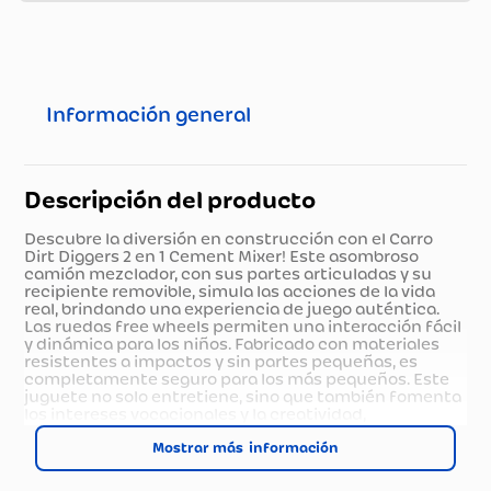
Información general
Descripción del producto
Descubre la diversión en construcción con el Carro
Dirt Diggers 2 en 1 Cement Mixer! Este asombroso
camión mezclador, con sus partes articuladas y su
recipiente removible, simula las acciones de la vida
real, brindando una experiencia de juego auténtica.
Las ruedas free wheels permiten una interacción fácil
y dinámica para los niños. Fabricado con materiales
resistentes a impactos y sin partes pequeñas, es
completamente seguro para los más pequeños. Este
juguete no solo entretiene, sino que también fomenta
los intereses vocacionales y la creatividad,
convirtiendo cada juego en una emocionante
aventura de construcción. ¡Dale a tus hijos la
Mostrar más
oportunidad de ser pequeños constructores con el
Cement Mixer de Dirt Diggers