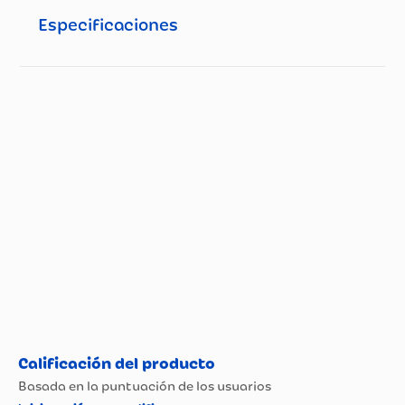
Especificaciones
Especificaciones técnicas
Propiedad
Especificación
Modelo
650574P
Nombre del
Fabricante y /o
More Products S.A.S.
Importador
Garantía
3 Meses
Material
Plástico ABS
Rango de Edad
3 a 5 años