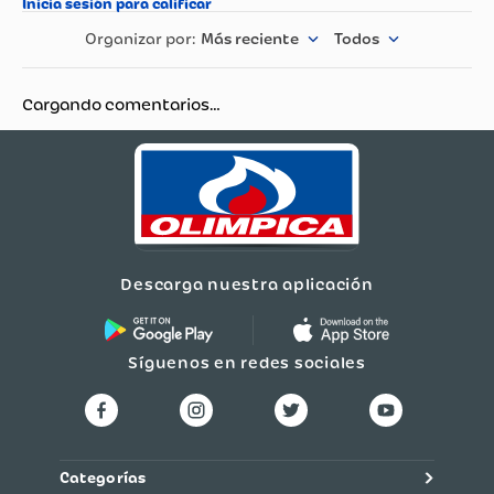
Más reciente
Todos
Referencia: 650574P
Materiales: Plástico
ABS
Número
Cargando comentarios…
SIC:800078108
Importador,
Fabricante o
Detalles
Comercializador:More
Products S.A
NIT:800078108-4
País de Origen:China
Garantía:3 meses por
defectos de
fabricación
Descarga nuestra aplicación
Síguenos en redes sociales
Categorías