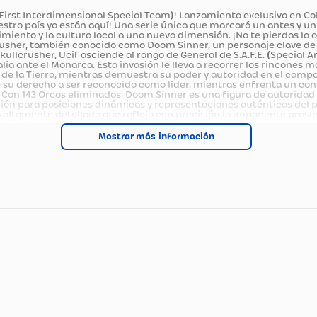
ducto
 FIST (First Interdimensional Special Team)! Lanzamiento ex
en nuestro país ya están aquí! Una serie única que marcará
tretenimiento y la cultura local a una nueva dimensión. ¡No 
 Skullcrusher, también conocido como Doom Sinner, un persona
Karg Skullcrusher, Ucif asciende al rango de General de S.A.F
r su valía ante el Monarca. Esta invasión le lleva a recorrer 
oacas de la Tierra, mientras demuestra su poder y autorida
ión de su derecho a ser reconocido como líder, mientras enf
aciones. Con 143 Orcos eliminados, Doom Sinner es una figura
ticulación para posiciones dinámicas y representaciones au
cultura altamente detallada que refleja con precisión la imp
 expresión facial. Incluye accesorios exclusivos que comp
damente 21 cm de alto x 14 cm de ancho x 7 cm de largo (en e
Mostrar más
ivel de detalle excepcional. Producto 100% original de FIST. P
 de la ciencia ficción y aquellos que buscan una pieza única,
d de agregar a tu colección a uno de los generales más pode
cnicas