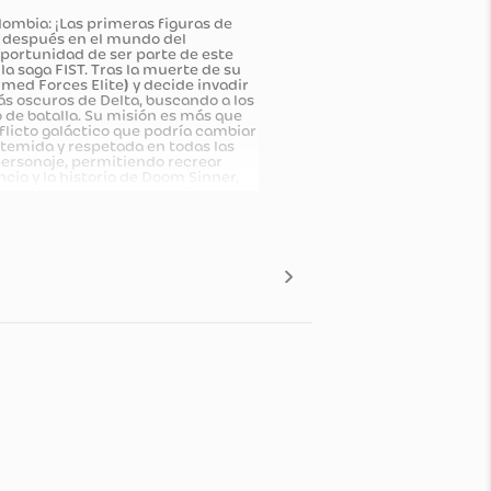
clusivo en Colombia: ¡Las primeras figuras de
 un antes y un después en el mundo del
te pierdas la oportunidad de ser parte de este
je clave de la saga FIST. Tras la muerte de su
.E. (Special Armed Forces Elite) y decide invadir
los rincones más oscuros de Delta, buscando a los
d en el campo de batalla. Su misión es más que
renta un conflicto galáctico que podría cambiar
 de autoridad temida y respetada en todas las
ténticas del personaje, permitiendo recrear
onente presencia y la historia de Doom Sinner,
lementan su armadura y su papel como General
mpaque). Material de alta calidad para
erfecta para coleccionistas, fanáticos de las
 un diseño innovador y un alto nivel de detalle.
rosos del multiverso!