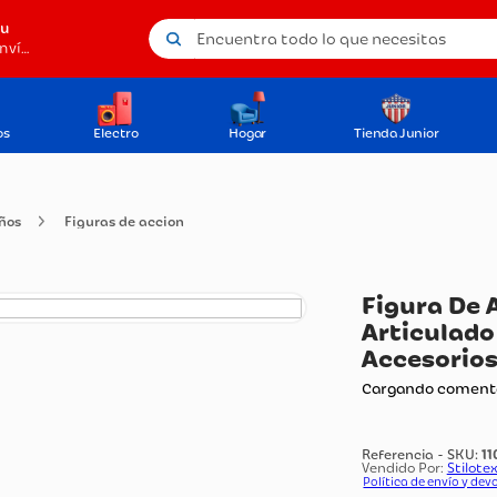
Encuentra todo lo que necesitas
tu
Método de envío
os
Electro
Hogar
Tienda Junior
para Niños
Figuras de accion
Fi
Ar
Ac
Carg