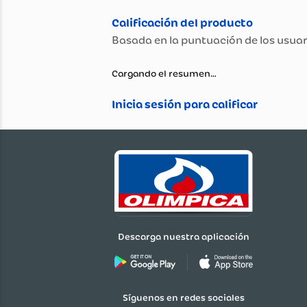
Propiedad
Peso (Kg)
Color
Garantía
Material
Cargando el resumen…
Género
Edad mínima recomendad
Dimensiones (Ancho x Alto