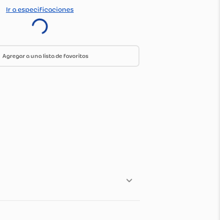
:
1100160528
do Por:
Stilotex
ica de envío y devoluciones
Ir a especificaciones