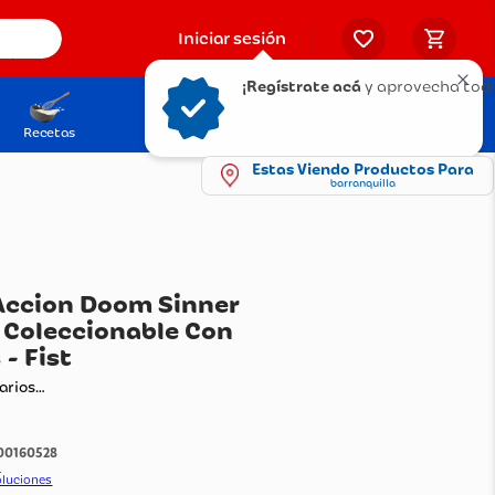
Iniciar sesión
¡Regístrate acá
y aprovecha todo
Recetas
Solicita tu Tarjeta
Puntos Olímpica
Estas Viendo Productos Para
barranquilla
gura De Accion Doom Sinner
ticulado Coleccionable Con
cesorios - Fist
ando comentarios…