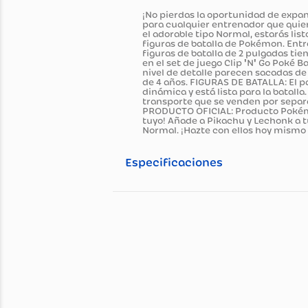
Información general
Descripción del pro
¡No pierdas la oportunidad d
para cualquier entrenador qu
el adorable tipo Normal, esta
figuras de batalla de Pokémon
figuras de batalla de 2 pulga
en el set de juego Clip 'N' Go
nivel de detalle parecen sac
de 4 años. FIGURAS DE BATALL
dinámica y está lista para la
transporte que se venden po
PRODUCTO OFICIAL: Producto P
tuyo! Añade a Pikachu y Lecho
Normal. ¡Hazte con ellos hoy 
Especificaciones
Especificaciones té