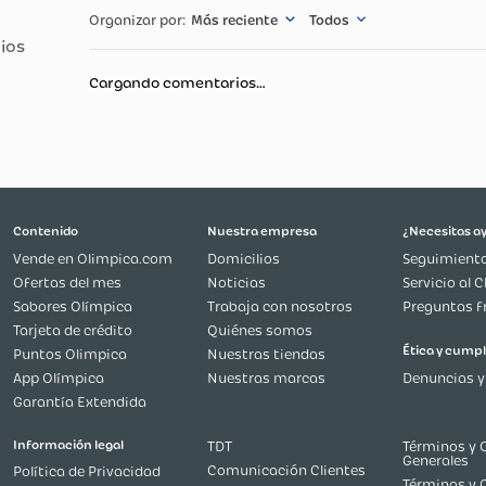
Especificació
Peso Aproxima
Multicolor
Más reciente
Todos
1 Mes Por Defe
100% Policloru
Cargando comentarios…
Unisex
a
4+ años
Medidas Aprox
 x Fondo)
11Cm; Largo: 
Contenido
Nuestra empresa
Vende en Olimpica.com
Domicilios
Ofertas del mes
Noticias