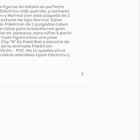
quete de dos figuras de batalla es perfecto
Pokémon tipo Eléctrico más querido, y Lechonk,
okémon Eléctrico y Normal con este paquete de 2
equipo con el Lechonk de tipo Normal. Estas
odas las figuras de Pokémon de 2 pulgadas caben
 Estas figuras listas para la batalla con gran
cencia oficial de Jazwares, para niños a partir
ES DINÁMICAS: Cada figura tiene una pose
 set de juego Clip 'N' Go Poké Ball y estuche de
 saltado de la serie animada Pokémon.
cloruro de Vinilo - PVC ¡No te quedes sin el
tu equipo con estos adorables tipos Eléctrico y