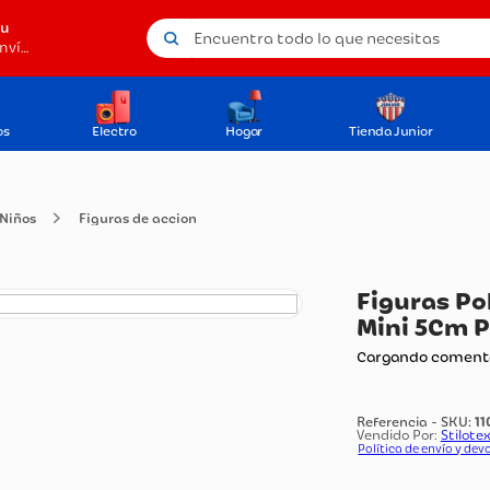
Encuentra todo lo que necesitas
tu
Método de envío
os
Electro
Hogar
Tienda Junior
s para Niños
Figuras de accion
Fi
Mi
Carg
Vendi