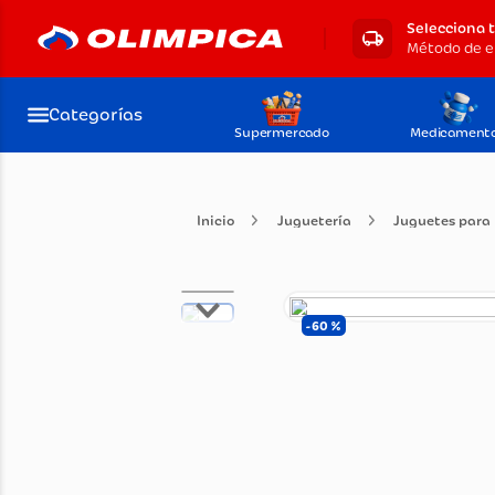
Selecciona 
Categorías
Supermercado
Medicament
Juguetería
Juguete
60