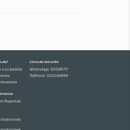
n
do Producto con Empaque: 105g
ctos De Fabrica
ro De Vinilo - Pvc
imadas Producto en Empaque: Alto: 17Cm; Ancho:
6Cm
¿Necesitas ayuda?
Línea de atención
Seguimiento a tu pedido
WhatsApp: 3213581717
Servicio al Cliente
Teléfono: 3232540999