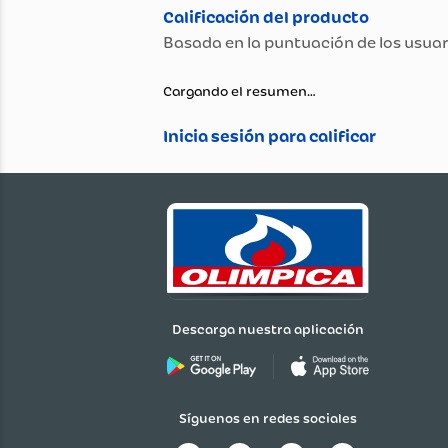
Propiedad
Peso (Kg)
Color
Garantía
Material
Cargando el resumen…
Género
Edad mínima recomendad
Dimensiones (Ancho x Alto