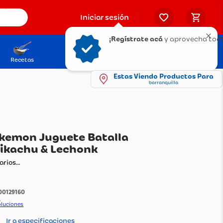
Iniciar sesión
¡Regístrate acá
y aprovecha todo
Recetas
Solicita tu Tarjeta
Puntos Olímpica
Estas Viendo Productos Para
barranquilla
guras Pokemon Juguete Batalla
ni 5Cm Pikachu & Lechonk
ando comentarios…
:
1100129160
do Por:
Stilotex