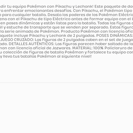
ducto
e expandir tu equipo Pokémon con Pikachu y Lechonk! Este pa
e quiera enfrentar emocionantes desafíos. Con Pikachu, el 
rás listo para cualquier batalla. Desata los poderes de los P
. Entrena con el Pikachu de tipo Eléctrico antes de formar 
das tienen poses dinámicas y están listas para la batalla. T
 Poké Ball y estuche de transporte que se venden por separado.
adas de la serie animada de Pokémon. Producto Pokémon con li
A: El paquete incluye Pikachu y Lechonk de 2 pulgadas. POS
 batalla. JUEGO CRUZADO: Las figuras de 2 pulgadas caben en el
r separado. DETALLES AUTÉNTICOS: Las figuras parecen haber
okémon con licencia oficial de Jazwares. MATERIAL: 100% Poli
nk a tu colección de figuras de batalla Pokémon y fortalece 
mismo y lleva tus batallas Pokémon al siguiente nivel!
cnicas