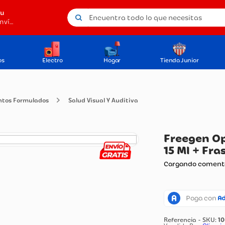
Encuentra todo lo que necesitas
tu
Método de envío
os
Electro
Hogar
Tienda Junior
icamentos Formulados
Salud Visual Y Auditiva
Fr
15 
Carg