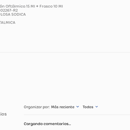
ducto
Solución Oftálmica 15 Ml + Frasco 10 Ml
2019M-0002267-R2
ETILCELULOSA SODICA
ION OFTALMICA