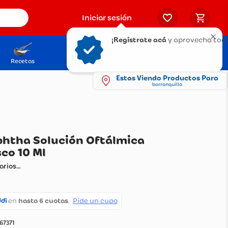
Iniciar sesión
¡Regístrate acá
y aprovecha todo
Recetas
Solicita tu Tarjeta
Puntos Olímpica
Estas Viendo Productos Para
barranquilla
eegen Ophtha Solución Oftálmica
Ml + Frasco 10 Ml
ando comentarios…