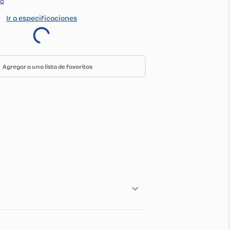
:
1067371
do Por:
Olimpica
Ir a especificaciones