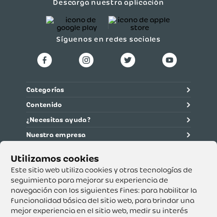
Descarga nuestra aplicación
Síguenos en redes sociales
Categorías
Contenido
¿Necesitas ayuda?
Nuestra empresa
Información legal
Ética y cumplimiento
Este sitio web utiliza cookies y otras tecnologías de
seguimiento para mejorar su experiencia de
navegación con los siguientes fines:
para habilitar la
Supertiendas y Drogería Olímpica S.A. - Nit 890.107.487 -
Dirección de notificación: Calle 53 No. 46-192 local 3-01
funcionalidad básica del sitio web
,
para brindar una
Teléfono: 3232540999 - Correo:
mejor experiencia en el sitio web
,
medir su interés
servicioalcliente@olimpica.com.co