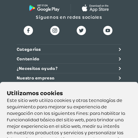
Síguenos en redes sociales
Categorías
Contenido
¿Necesitas ayuda?
Nuestra empresa
Información legal
Ética y cumplimiento
Este sitio web utiliza cookies y otras tecnologías de
seguimiento para mejorar su experiencia de
navegación con los siguientes fines:
para habilitar la
Supertiendas y Drogería Olímpica S.A. - Nit 890.107.487 -
Dirección de notificación: Calle 53 No. 46-192 local 3-01
funcionalidad básica del sitio web
,
para brindar una
Teléfono: 3232540999 - Correo:
mejor experiencia en el sitio web
,
medir su interés
servicioalcliente@olimpica.com.co
en nuestros productos y servicios y personalizar las