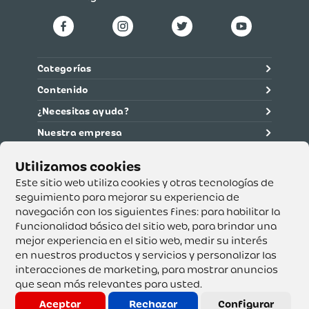
Categorías
Contenido
¿Necesitas ayuda?
Nuestra empresa
Información legal
Ética y cumplimiento
Este sitio web utiliza cookies y otras tecnologías de
seguimiento para mejorar su experiencia de
navegación con los siguientes fines:
para habilitar la
Supertiendas y Drogería Olímpica S.A. - Nit 890.107.487 -
Dirección de notificación: Calle 53 No. 46-192 local 3-01
funcionalidad básica del sitio web
,
para brindar una
Teléfono: 3232540999 - Correo:
mejor experiencia en el sitio web
,
medir su interés
servicioalcliente@olimpica.com.co
en nuestros productos y servicios y personalizar las
interacciones de marketing
,
para mostrar anuncios
que sean más relevantes para usted
.
Copyright o Actualización 2023 OLÍMPICA S.A. Derechos
Reservados.
Aceptar
Rechazar
Configurar