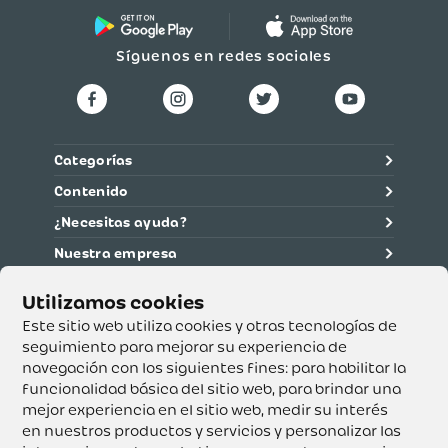
Síguenos en redes sociales
Categorías
Contenido
¿Necesitas ayuda?
Nuestra empresa
Información legal
Ética y cumplimiento
Este sitio web utiliza cookies y otras tecnologías de
seguimiento para mejorar su experiencia de
navegación con los siguientes fines:
para habilitar la
Supertiendas y Drogería Olímpica S.A. - Nit 890.107.487 -
Dirección de notificación: Calle 53 No. 46-192 local 3-01
funcionalidad básica del sitio web
,
para brindar una
Teléfono: 3232540999 - Correo:
mejor experiencia en el sitio web
,
medir su interés
servicioalcliente@olimpica.com.co
en nuestros productos y servicios y personalizar las