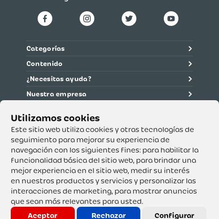
Categorías
Contenido
¿Necesitas ayuda?
Nuestra empresa
Información legal
Ética y cumplimiento
Este sitio web utiliza cookies y otras tecnologías de
seguimiento para mejorar su experiencia de
navegación con los siguientes fines:
para habilitar la
Supertiendas y Drogería Olímpica S.A. - Nit 890.107.487 -
Dirección de notificación: Calle 53 No. 46-192 local 3-01
funcionalidad básica del sitio web
,
para brindar una
Teléfono: 3232540999 - Correo:
mejor experiencia en el sitio web
,
medir su interés
servicioalcliente@olimpica.com.co
en nuestros productos y servicios y personalizar las
interacciones de marketing
,
para mostrar anuncios
que sean más relevantes para usted
.
Copyright o Actualización 2023 OLÍMPICA S.A. Derechos
Reservados.
Aceptar
Rechazar
Configurar