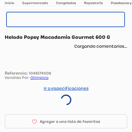
Supermercado
Congelados
Repostería
Pasabocas y
Helado Popsy Macadamia Gourmet 600 G
Cargando comentarios…
:
1048374006
Vendido Por:
Olimpica
Ir a especificaciones