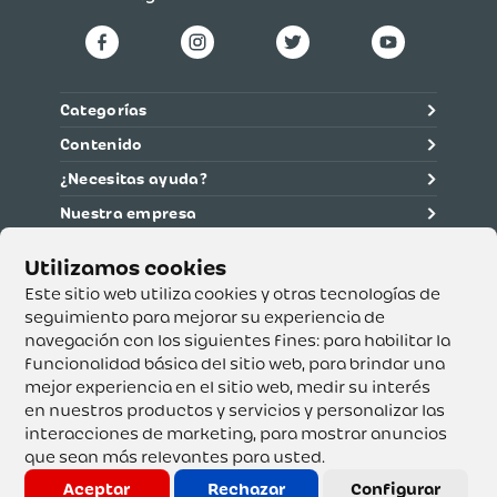
Categorías
Contenido
¿Necesitas ayuda?
Nuestra empresa
Información legal
Ética y cumplimiento
Este sitio web utiliza cookies y otras tecnologías de
seguimiento para mejorar su experiencia de
navegación con los siguientes fines:
para habilitar la
Supertiendas y Drogería Olímpica S.A. - Nit 890.107.487 -
Dirección de notificación: Calle 53 No. 46-192 local 3-01
funcionalidad básica del sitio web
,
para brindar una
Teléfono: 3232540999 - Correo:
mejor experiencia en el sitio web
,
medir su interés
servicioalcliente@olimpica.com.co
en nuestros productos y servicios y personalizar las
interacciones de marketing
,
para mostrar anuncios
que sean más relevantes para usted
.
Copyright o Actualización 2023 OLÍMPICA S.A. Derechos
Reservados.
Aceptar
Rechazar
Configurar