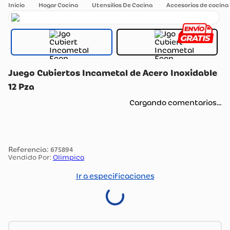
Hogar Cocina
Utensilios De Cocina
Accesorios de cocina
Juego Cubiertos Incametal de Acero Inoxidable
12 Pza
Cargando comentarios…
:
675894
Vendido Por:
Olimpica
Ir a especificaciones