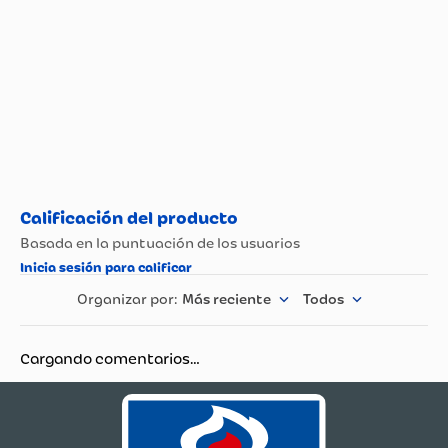
Nombre del
Fabricante y /o
Ronda S.A.S.
Importador
Más reciente
Todos
Cargando comentarios…