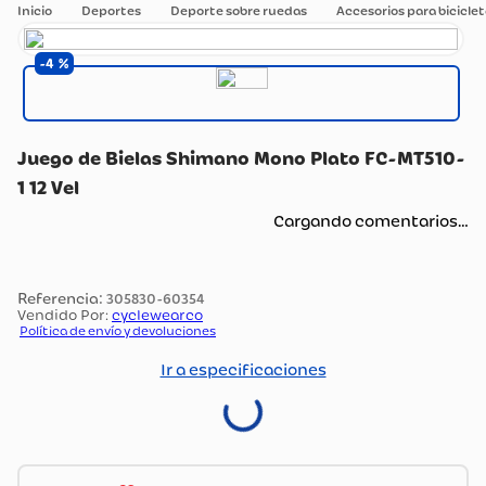
Deportes
Deporte sobre ruedas
Accesorios para bicicle
4
Juego de Bielas Shimano Mono Plato FC-MT510-
1 12 Vel
Cargando comentarios…
:
305830-60354
Vendido Por:
cyclewearco
Política de envío y devoluciones
Ir a especificaciones