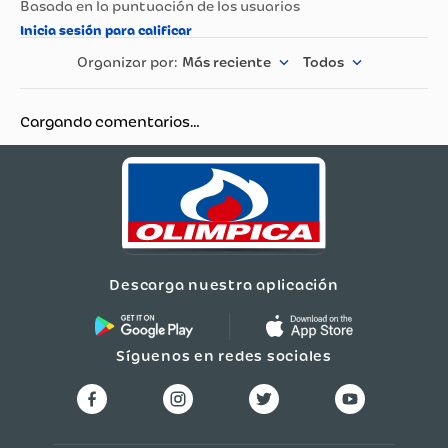
Tornillo de fijación de biela incluido ?
Nombre del
Fabricante y /o
Shimano
Importador
Más reciente
Todos
Garantía
12 meses
Cargando comentarios…
Material
Aluminio
Dimensiones
20 x 20 x 20 (cm)
Género
Unisex
Descarga nuestra aplicación
Síguenos en redes sociales