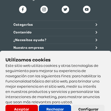
Categorías
Contenido
¿Necesitas ayuda?
Nuestra empresa
Información legal
Ética y cumplimiento
Este sitio web utiliza cookies y otras tecnologías de
seguimiento para mejorar su experiencia de
navegación con los siguientes fines:
para habilitar la
Supertiendas y Drogería Olímpica S.A. - Nit 890.107.487 -
Dirección de notificación: Calle 53 No. 46-192 local 3-01
funcionalidad básica del sitio web
,
para brindar una
Teléfono: 3232540999 - Correo:
mejor experiencia en el sitio web
,
medir su interés
servicioalcliente@olimpica.com.co
en nuestros productos y servicios y personalizar las
interacciones de marketing
,
para mostrar anuncios
que sean más relevantes para usted
.
Copyright o Actualización 2023 OLÍMPICA S.A. Derechos
Reservados.
Aceptar
Rechazar
Configurar