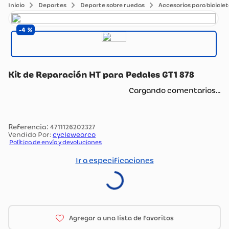
Deportes
Deporte sobre ruedas
Accesorios para bicicle
4
Kit de Reparación HT para Pedales GT1 878
Cargando comentarios…
:
4711126202327
Vendido Por:
cyclewearco
Política de envío y devoluciones
Ir a especificaciones