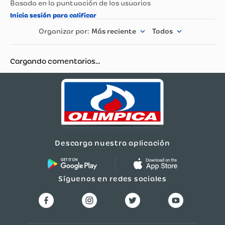
Nombre del
Fabricante y /o
PRO COMPONENTS
Importador
Más reciente
Todos
Garantía
12 meses
Cargando comentarios…
Dimensiones
10 x 5 x 5 (cm)
Género
Unisex
Descarga nuestra aplicación
Síguenos en redes sociales