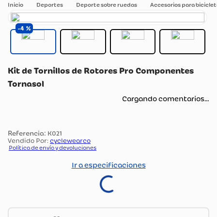
Deportes
Deporte sobre ruedas
Accesorios para bicicle
4
Kit de Tornillos de Rotores Pro Componentes
Tornasol
Cargando comentarios…
:
K021
Vendido Por:
cyclewearco
Política de envío y devoluciones
Ir a especificaciones