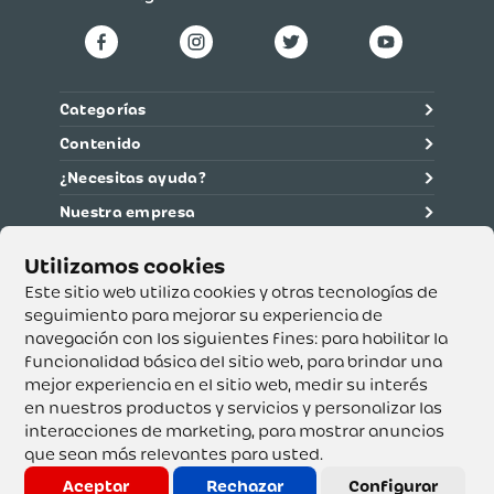
Categorías
Contenido
¿Necesitas ayuda?
Nuestra empresa
Información legal
Ética y cumplimiento
Este sitio web utiliza cookies y otras tecnologías de
seguimiento para mejorar su experiencia de
navegación con los siguientes fines:
para habilitar la
Supertiendas y Drogería Olímpica S.A. - Nit 890.107.487 -
Dirección de notificación: Calle 53 No. 46-192 local 3-01
funcionalidad básica del sitio web
,
para brindar una
Teléfono: 3232540999 - Correo:
mejor experiencia en el sitio web
,
medir su interés
servicioalcliente@olimpica.com.co
en nuestros productos y servicios y personalizar las
interacciones de marketing
,
para mostrar anuncios
que sean más relevantes para usted
.
Copyright o Actualización 2023 OLÍMPICA S.A. Derechos
Reservados.
Aceptar
Rechazar
Configurar