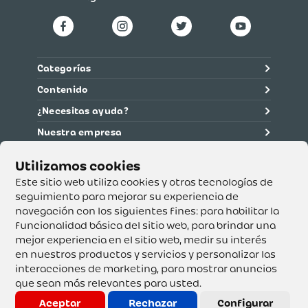
Categorías
Contenido
¿Necesitas ayuda?
Nuestra empresa
Información legal
Ética y cumplimiento
Este sitio web utiliza cookies y otras tecnologías de
seguimiento para mejorar su experiencia de
navegación con los siguientes fines:
para habilitar la
Supertiendas y Drogería Olímpica S.A. - Nit 890.107.487 -
Dirección de notificación: Calle 53 No. 46-192 local 3-01
funcionalidad básica del sitio web
,
para brindar una
Teléfono: 3232540999 - Correo:
mejor experiencia en el sitio web
,
medir su interés
servicioalcliente@olimpica.com.co
en nuestros productos y servicios y personalizar las
interacciones de marketing
,
para mostrar anuncios
que sean más relevantes para usted
.
Copyright o Actualización 2023 OLÍMPICA S.A. Derechos
Reservados.
Aceptar
Rechazar
Configurar