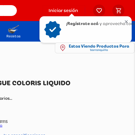
Iniciar sesión
¡Regístrate acá
y aprovecha todo
Recetas
Solicita tu Tarjeta
Puntos Olímpica
Estas Viendo Productos Para
barranquilla
BIAL VOGUE COLORIS LIQUIDO
TRUFA
ando comentarios…
:
1531115