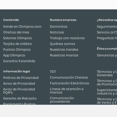
Más reciente
Todos
Cargando comentarios…
Contenido
Nuestra empresa
Vende en Olimpica.com
Domicilios
Ofertas del mes
Noticias
Sabores Olímpica
Trabaja con nosotros
Tarjeta de crédito
Quiénes somos
Puntos Olimpica
Nuestras tiendas
App Olímpica
Nuestras marcas
Garantía Extendida