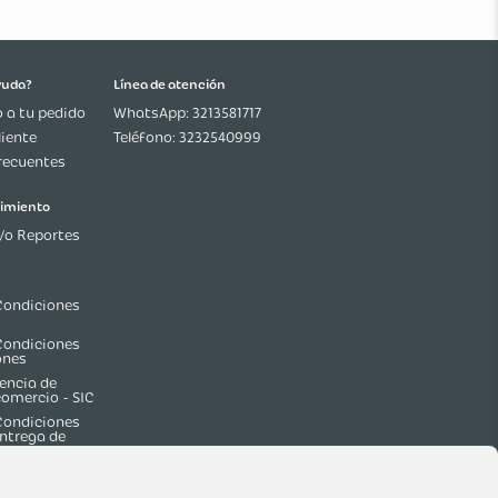
¿Necesitas ayuda?
Línea de atención
Seguimiento a tu pedido
WhatsApp: 3213581717
Servicio al Cliente
Teléfono: 3232540999
Preguntas frecuentes
Ética y cumplimiento
Denuncias y/o Reportes