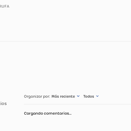
ducto
IDO M.TRUFA
cnicas
Especificació