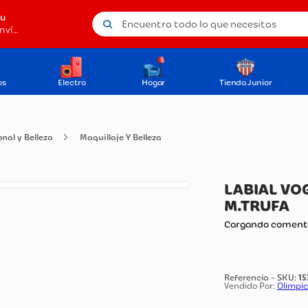
Encuentra todo lo que necesitas
tu
Método de envío
os
Electro
Hogar
Tienda Junior
o Personal y Belleza
Maquillaje Y Belleza
LA
M.
Carg