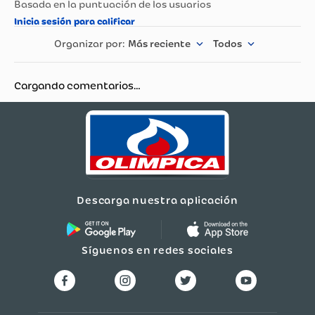
Tipo
Parlantes
Más reciente
Todos
Bluetooth
Si
Cargando comentarios…
Duración Aproximada
Menos de 4 Horas
de Batería
Incluye (Otros
No
Accesorios)
Descarga nuestra aplicación
Síguenos en redes sociales