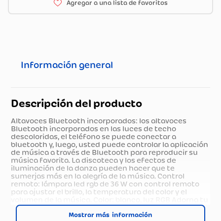
Información general
Descripción del producto
Altavoces Bluetooth incorporados: los altavoces
Bluetooth incorporados en las luces de techo
descoloridas, el teléfono se puede conectar a
bluetooth y, luego, usted puede controlar la aplicación
de música a través de Bluetooth para reproducir su
música favorita. La discoteca y los efectos de
iluminación de la danza pueden hacer que te
sumerjas más en la alegría de la música. Control
remoto: lámpara led rgb de 36 W con control remoto
para ajustar el brillo, la temperatura del color y el
volumen de la música. Color: blanco, luz RGB Adorna tu
espacio audiovisual con esta bocina en forma de foco
de luces multicolor con control remoto. Puedes
Mostrar más