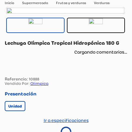
Supermercado
Frutas y verduras
Verduras
Lechuga Olimpica Tropical Hidropónica 180 G
Cargando comentarios…
:
10888
Vendido Por:
Olimpica
Presentación
Unidad
Ir a especificaciones