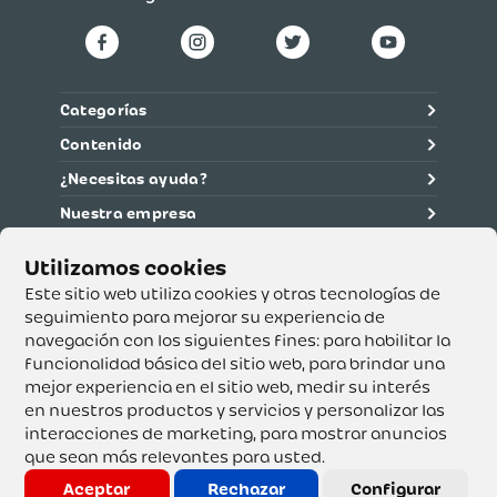
Categorías
Contenido
¿Necesitas ayuda?
Nuestra empresa
Información legal
Ética y cumplimiento
Este sitio web utiliza cookies y otras tecnologías de
seguimiento para mejorar su experiencia de
navegación con los siguientes fines:
para habilitar la
Supertiendas y Drogería Olímpica S.A. - Nit 890.107.487 -
Dirección de notificación: Calle 53 No. 46-192 local 3-01
funcionalidad básica del sitio web
,
para brindar una
Teléfono: 3232540999 - Correo:
mejor experiencia en el sitio web
,
medir su interés
servicioalcliente@olimpica.com.co
en nuestros productos y servicios y personalizar las
interacciones de marketing
,
para mostrar anuncios
que sean más relevantes para usted
.
Copyright o Actualización 2023 OLÍMPICA S.A. Derechos
Reservados.
Aceptar
Rechazar
Configurar