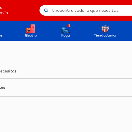
Encuentra todo lo que necesitas
tu
nvío
os
Electro
Hogar
Tienda Junior
necesitas
tos