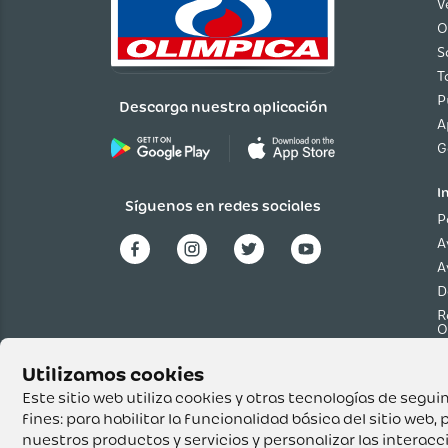
V
O
S
T
P
Descarga nuestra aplicación
A
G
I
Síguenos en redes sociales
P
A
A
D
R
O
P
p
T
Este sitio web utiliza cookies y otras tecnologías de seg
fines:
para habilitar la funcionalidad básica del sitio web
,
p
nuestros productos y servicios y personalizar las interac