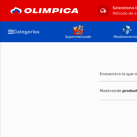
Selecciona 
Método de e
Categorías
Supermercado
Medicament
Encuentra lo que 
produc