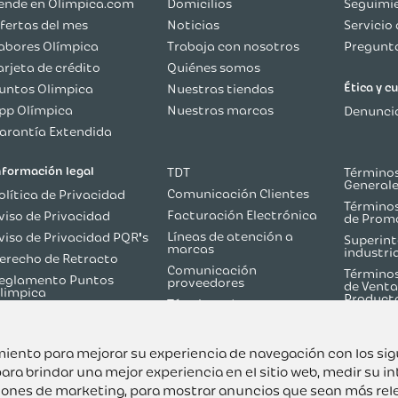
ende en Olimpica.com
Domicilios
Seguimie
fertas del mes
Noticias
Servicio 
abores Olímpica
Trabaja con nosotros
Pregunta
arjeta de crédito
Quiénes somos
Ética y 
untos Olimpica
Nuestras tiendas
pp Olímpica
Nuestras marcas
Denuncia
arantía Extendida
nformación legal
TDT
Términos
General
Comunicación Clientes
olítica de Privacidad
Términos
Facturación Electrónica
viso de Privacidad
de Prom
Líneas de atención a
viso de Privacidad PQR's
Superint
marcas
industri
erecho de Retracto
Comunicación
Términos
eglamento Puntos
proveedores
de Venta
limpica
Product
Términos de
olítica de Reversión de
Martketplace
ago
Términos y Condiciones
odo sobre TDT
Flash Olímpica
uimiento para mejorar su experiencia de navegación con los si
ara brindar una mejor experiencia en el sitio web
,
medir su in
ciones de marketing
,
para mostrar anuncios que sean más rel