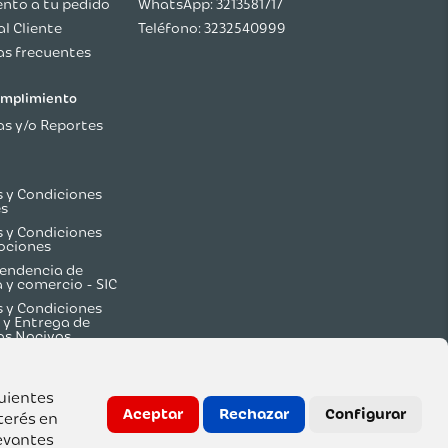
nto a tu pedido
WhatsApp: 3213581717
al Cliente
Teléfono: 3232540999
s frecuentes
cumplimiento
s y/o Reportes
 y Condiciones
es
 y Condiciones
ociones
endencia de
a y comercio - SIC
 y Condiciones
 y Entrega de
os Nocivos
guientes
Aceptar
Rechazar
Configurar
terés en
evantes