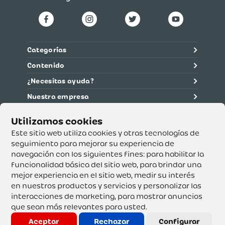
Categorías
Contenido
¿Necesitas ayuda?
Nuestra empresa
Información legal
Ética y cumplimiento
Este sitio web utiliza cookies y otras tecnologías de
seguimiento para mejorar su experiencia de
navegación con los siguientes fines:
para habilitar la
Supertiendas y Drogería Olímpica S.A. - Nit 890.107.487 -
Dirección de notificación: Calle 53 No. 46-192 local 3-01
funcionalidad básica del sitio web
,
para brindar una
Teléfono: 3232540999 - Correo:
mejor experiencia en el sitio web
,
medir su interés
servicioalcliente@olimpica.com.co
en nuestros productos y servicios y personalizar las
interacciones de marketing
,
para mostrar anuncios
que sean más relevantes para usted
.
Copyright o Actualización 2023 OLÍMPICA S.A. Derechos
Reservados.
Aceptar
Rechazar
Configurar