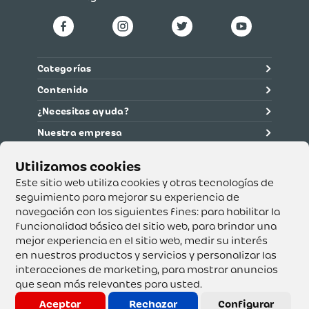
Categorías
Contenido
¿Necesitas ayuda?
Nuestra empresa
Información legal
Ética y cumplimiento
Este sitio web utiliza cookies y otras tecnologías de
seguimiento para mejorar su experiencia de
navegación con los siguientes fines:
para habilitar la
Supertiendas y Drogería Olímpica S.A. - Nit 890.107.487 -
Dirección de notificación: Calle 53 No. 46-192 local 3-01
funcionalidad básica del sitio web
,
para brindar una
Teléfono: 3232540999 - Correo:
mejor experiencia en el sitio web
,
medir su interés
servicioalcliente@olimpica.com.co
en nuestros productos y servicios y personalizar las
interacciones de marketing
,
para mostrar anuncios
que sean más relevantes para usted
.
Copyright o Actualización 2023 OLÍMPICA S.A. Derechos
Reservados.
Aceptar
Rechazar
Configurar