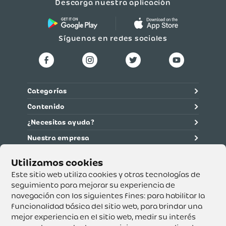
Descarga nuestra aplicación
Síguenos en redes sociales
Categorías
Contenido
¿Necesitas ayuda?
Nuestra empresa
Información legal
Ética y cumplimiento
Este sitio web utiliza cookies y otras tecnologías de
seguimiento para mejorar su experiencia de
navegación con los siguientes fines:
para habilitar la
Supertiendas y Drogería Olímpica S.A. - Nit 890.107.487 -
Dirección de notificación: Calle 53 No. 46-192 local 3-01
funcionalidad básica del sitio web
,
para brindar una
Teléfono: 3232540999 - Correo:
mejor experiencia en el sitio web
,
medir su interés
servicioalcliente@olimpica.com.co