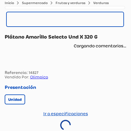
Supermercado
Frutas y verduras
Verduras
Plátano Amarillo Selecto Und X 320 G
Cargando comentarios…
:
14827
Vendido Por:
Olimpica
Presentación
Unidad
Ir a especificaciones