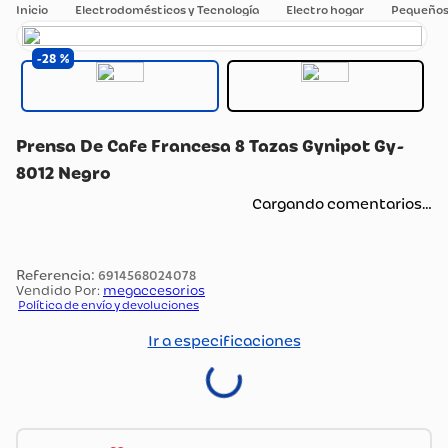
Electrodomésticos y Tecnología
Electro hogar
Pequeños
28
Prensa De Cafe Francesa 8 Tazas Gynipot Gy-
8012 Negro
Cargando comentarios…
:
6914568024078
Vendido Por:
megaccesorios
Política de envío y devoluciones
Ir a especificaciones