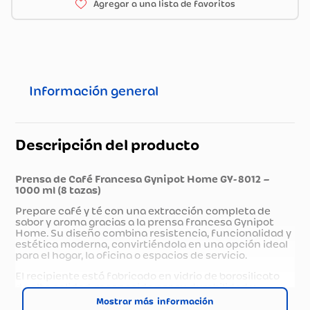
Información general
Descripción del producto
Prensa de Café Francesa Gynipot Home GY-8012 –
1000 ml (8 tazas)
Prepare café y té con una extracción completa de
sabor y aroma gracias a la prensa francesa Gynipot
Home. Su diseño combina resistencia, funcionalidad y
estética moderna, convirtiéndola en una opción ideal
para el hogar, la oficina o espacios de servicio.
El recipiente está fabricado en vidrio de borosilicato
de alta calidad, reconocido por su durabilidad y
resistencia térmica. El sistema de filtrado en acero
Mostrar más
inoxidable, complementado con componentes de