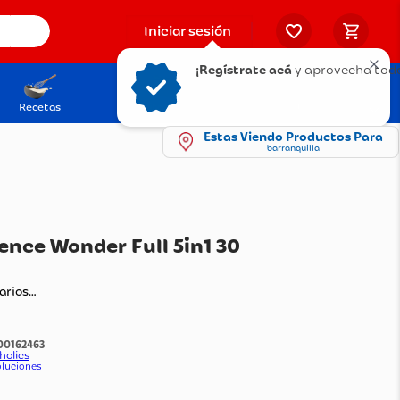
Iniciar sesión
¡Regístrate acá
y aprovecha todo
Recetas
Solicita tu Tarjeta
Puntos Olímpica
Estas Viendo Productos Para
barranquilla
imer Essence Wonder Full 5in1 30
ando comentarios…
:
1100162463
do Por:
Beautyholics