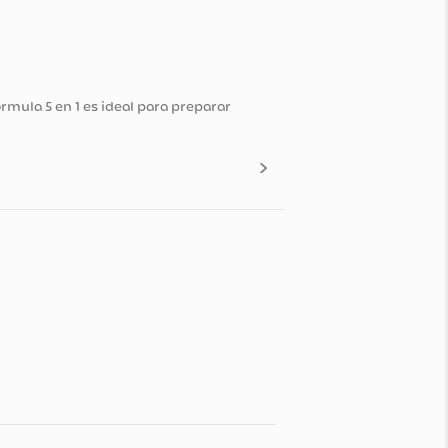
la piel. Su fórmula 5 en 1 es ideal para preparar
n