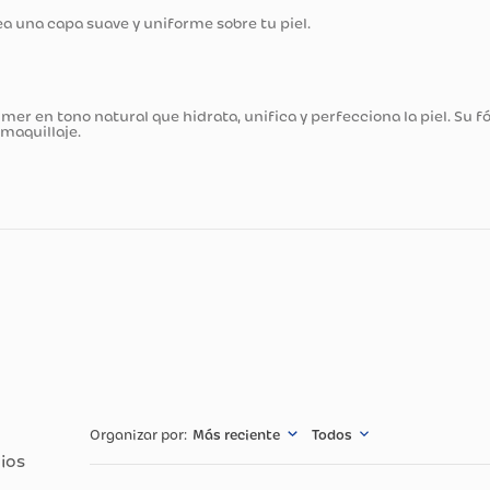
ducto
que crea una capa suave y uniforme sobre tu piel.
n1: Primer en tono natural que hidrata, unifica y perfecciona 
ión del maquillaje.
cnicas
Especificació
30ml