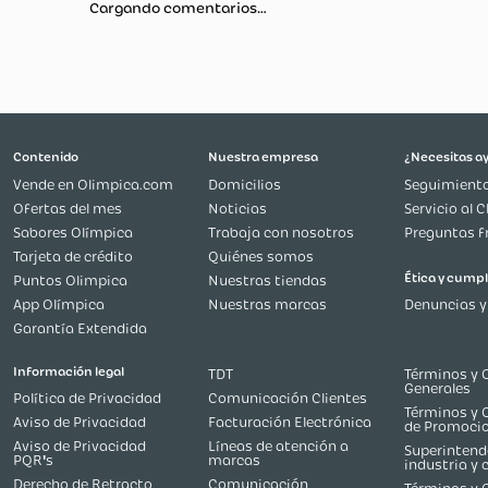
Primer con ef
sobre tu piel
Más reciente
Todos
Primer Essence
limpio antes de
Ideal para un 
Cargando comentarios…
Contenido
Nuestra empresa
Vende en Olimpica.com
Domicilios
Ofertas del mes
Noticias
Sabores Olímpica
Trabaja con nosotros
Tarjeta de crédito
Quiénes somos
Puntos Olimpica
Nuestras tiendas