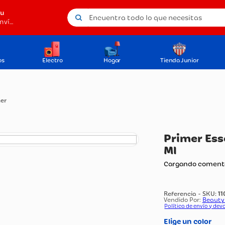
Encuentra todo lo que necesitas
tu
Método de envío
os
Electro
Hogar
Tienda Junior
Primer
Pr
Ml
Carg
Vendi