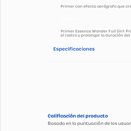
Información general
Descripción del pro
Primer con efecto aerógrafo 
Beneficios
Primer Essence Wonder Full 5i
el rostro y prolongar la durac
Especificaciones
Especificaciones té
Propiedad
Contenido