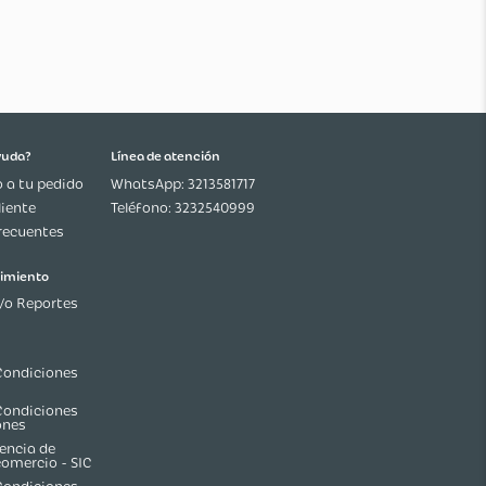
ecto aerógrafo que crea una capa suave y uniforme
 Wonder Full 5in1 Tono 10: Aplica sobre el rostro
l maquillaje para hidratar, unificar, y preparar la piel.
acabado duradero.
¿Necesitas ayuda?
Línea de atención
Seguimiento a tu pedido
WhatsApp: 3213581717
Servicio al Cliente
Teléfono: 3232540999
Preguntas frecuentes
Ética y cumplimiento